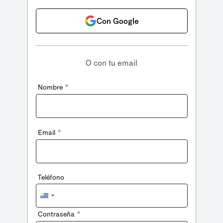
Con Google
O con tu email
*
Nombre
*
Email
Teléfono
Uruguay
+598
*
Contraseña