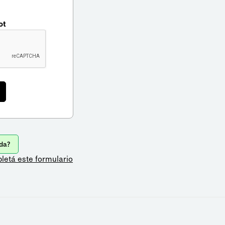
ot
da?
letá este formulario