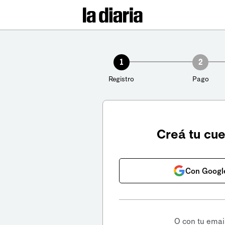
1
2
Registro
Pago
Creá tu cu
Con Googl
O con tu emai