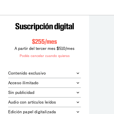
Suscripción digital
$255/mes
A partir del tercer mes $510/mes
Podés cancelar cuando quieras
Contenido exclusivo
Además de leer todos los contenidos
Acceso ilimitado
digitales de
la diaria
, podrás acceder a
los contenidos de Le Monde
Accedés sin límites a todos nuestros
Sin publicidad
diplomatique.
contenidos.
Navegá el sitio web sin espacios
Audio con artículos leídos
publicitarios.
Podrás escuchar los principales
Edición papel digitalizada
artículos del día, leídos por nuestro