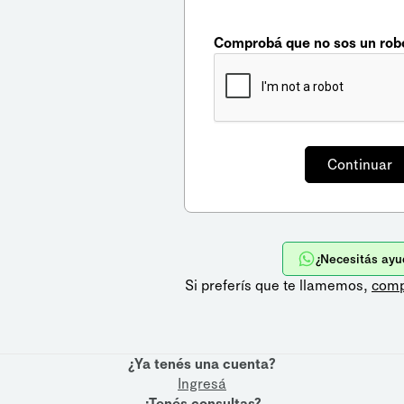
Comprobá que no sos un rob
¿Necesitás ayu
Si preferís que te llamemos,
comp
¿Ya tenés una cuenta?
Ingresá
¿Tenés consultas?