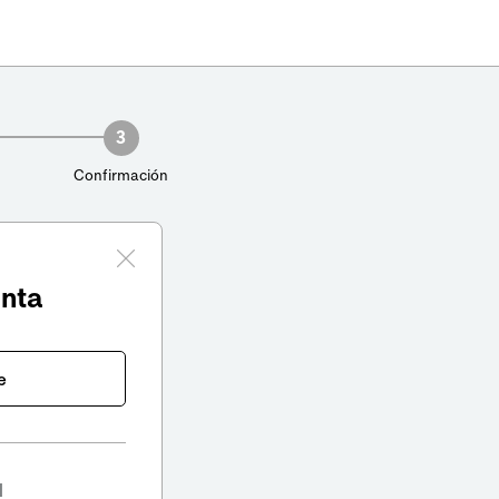
3
Confirmación
enta
e
l