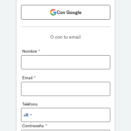
Con Google
O con tu email
*
Nombre
*
Email
Teléfono
Uruguay
+598
*
Contraseña