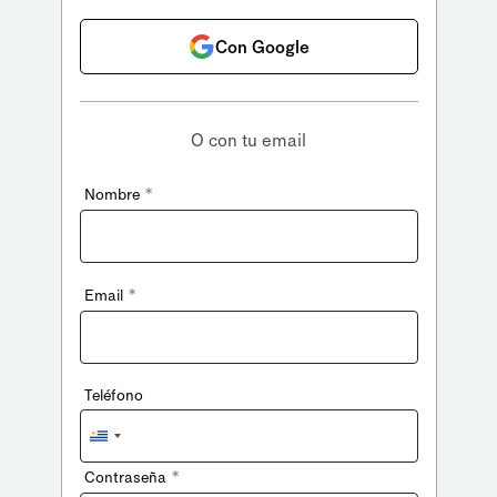
Con Google
O con tu email
*
Nombre
*
Email
Teléfono
Uruguay
+598
*
Contraseña