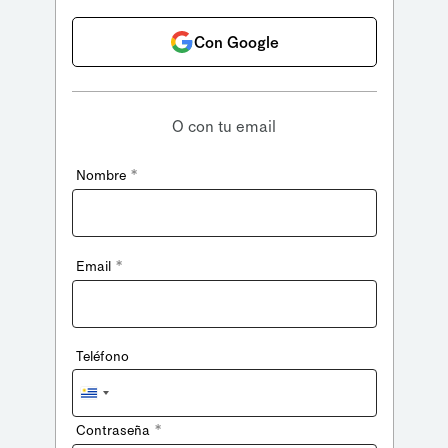
Con Google
O con tu email
*
Nombre
*
Email
Teléfono
Uruguay
+598
*
Contraseña