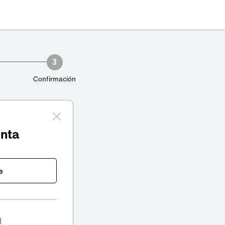
3
Confirmación
enta
e
l