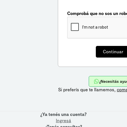
Comprobá que no sos un rob
¿Necesitás ayu
Si preferís que te llamemos,
comp
¿Ya tenés una cuenta?
Ingresá
¿Tenés consultas?