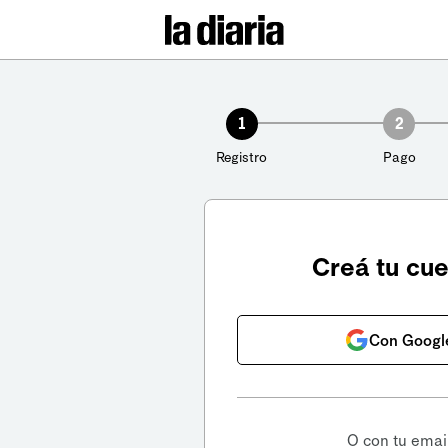
1
2
Registro
Pago
Creá tu cu
Con Googl
O con tu emai