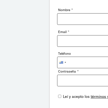
*
Nombre
*
Email
Teléfono
Uruguay
+598
*
Contraseña
Leí y acepto los
términos 