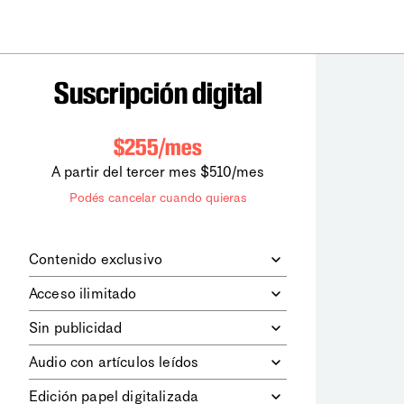
Suscripción digital
$255/mes
A partir del tercer mes $510/mes
Podés cancelar cuando quieras
Contenido exclusivo
Además de leer todos los contenidos
Acceso ilimitado
digitales de
la diaria
, podrás acceder a
los contenidos de Le Monde
Accedés sin límites a todos nuestros
Sin publicidad
diplomatique.
contenidos.
Navegá el sitio web sin espacios
Audio con artículos leídos
publicitarios.
Podrás escuchar los principales
Edición papel digitalizada
artículos del día, leídos por nuestro