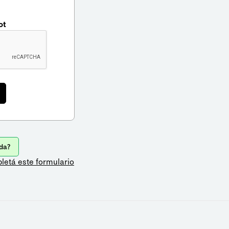
ot
da?
letá este formulario