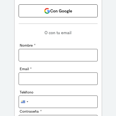
Con Google
O con tu email
*
Nombre
*
Email
Teléfono
Uruguay
+598
*
Contraseña