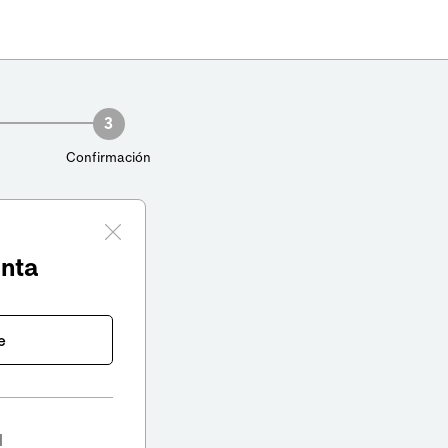
3
Confirmación
enta
e
l