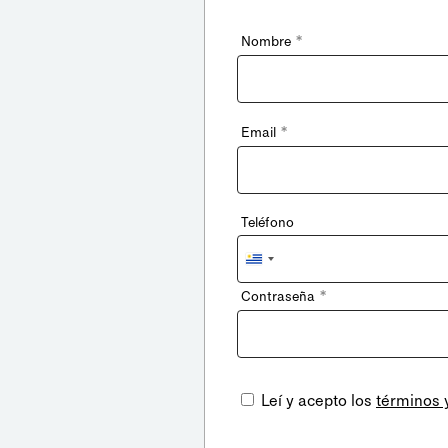
*
Nombre
*
Email
Teléfono
Uruguay
+598
*
Contraseña
Leí y acepto los
términos 