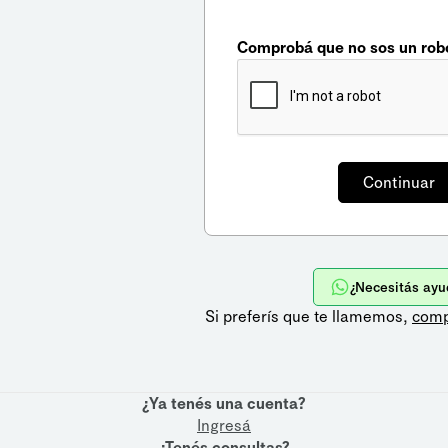
Comprobá que no sos un rob
¿Necesitás ayu
Si preferís que te llamemos,
comp
¿Ya tenés una cuenta?
Ingresá
¿Tenés consultas?