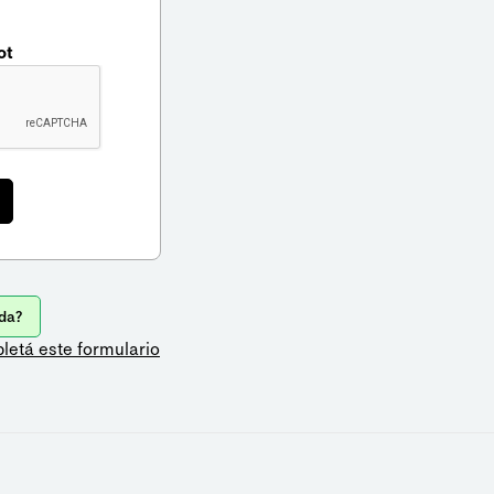
ot
da?
letá este formulario