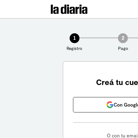
1
2
Registro
Pago
Creá tu cu
Con Googl
O con tu emai