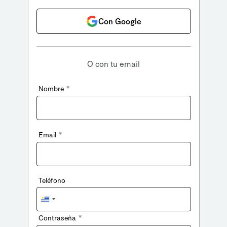
Con Google
O con tu email
*
Nombre
*
Email
Teléfono
Uruguay
+598
*
Contraseña