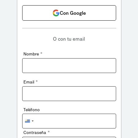
Con Google
O con tu email
*
Nombre
*
Email
Teléfono
Uruguay
+598
*
Contraseña