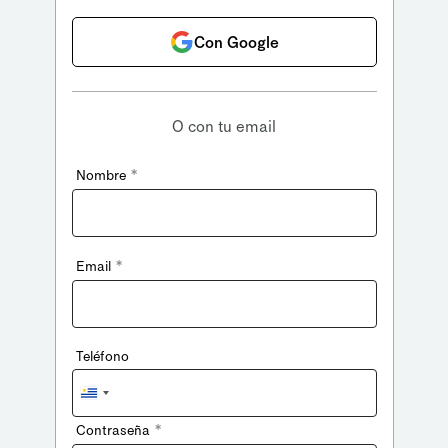
Con Google
O con tu email
*
Nombre
*
Email
Teléfono
Uruguay
+598
*
Contraseña