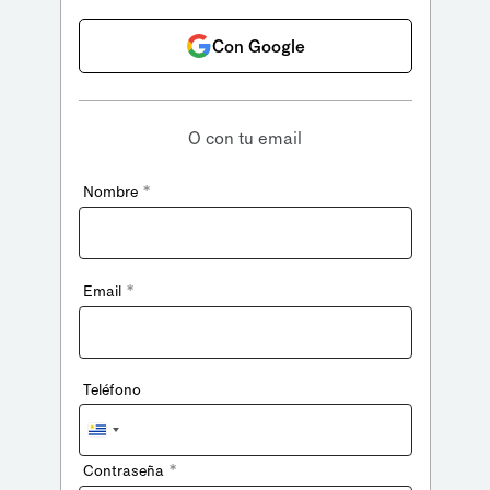
Con Google
O con tu email
*
Nombre
*
Email
Teléfono
Uruguay
+598
*
Contraseña