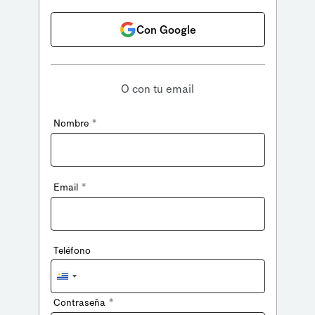
Con Google
O con tu email
*
Nombre
*
Email
Teléfono
Uruguay
+598
*
Contraseña