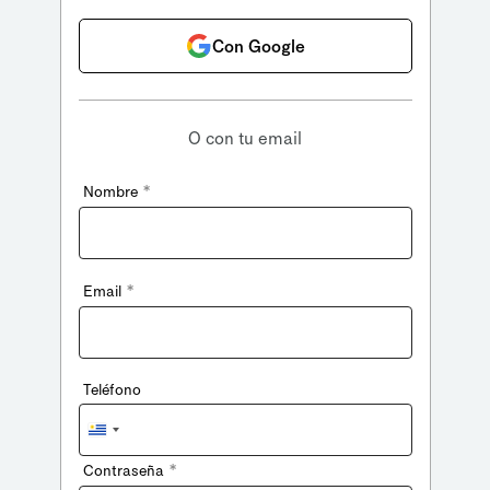
Con Google
O con tu email
*
Nombre
*
Email
Teléfono
Uruguay
+598
*
Contraseña