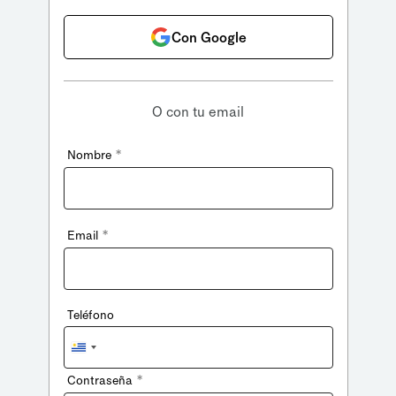
Con Google
O con tu email
*
Nombre
*
Email
Teléfono
Uruguay
+598
*
Contraseña