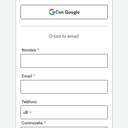
Con Google
O con tu email
*
Nombre
*
Email
Teléfono
Uruguay
+598
*
Contraseña