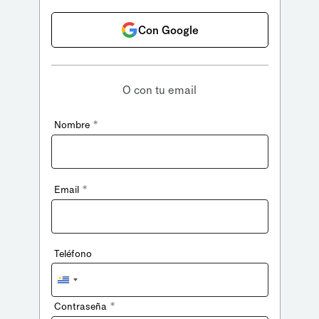
Con Google
O con tu email
*
Nombre
*
Email
Teléfono
Uruguay
+598
*
Contraseña