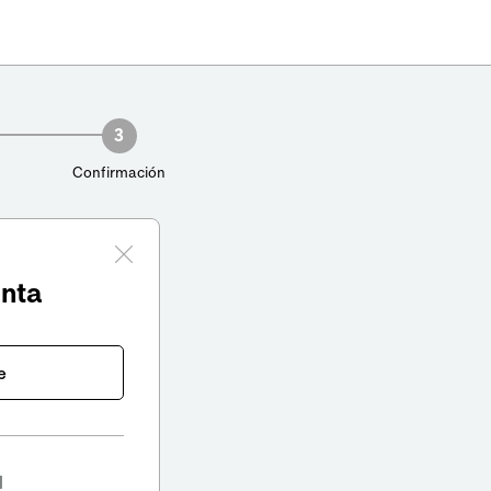
3
Confirmación
enta
e
l