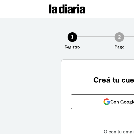
1
2
Registro
Pago
Creá tu cu
Con Googl
O con tu emai