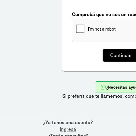
Comprobá que no sos un rob
¿Necesitás ayu
Si preferís que te llamemos,
comp
¿Ya tenés una cuenta?
Ingresá
¿Tenés consultas?