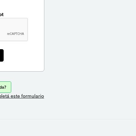
ot
da?
letá este formulario