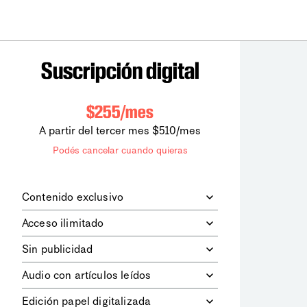
Suscripción digital
$255/mes
A partir del tercer mes $510/mes
Podés cancelar cuando quieras
Contenido exclusivo
Además de leer todos los contenidos
Acceso ilimitado
digitales de
la diaria
, podrás acceder a
los contenidos de Le Monde
Accedés sin límites a todos nuestros
Sin publicidad
diplomatique.
contenidos.
Navegá el sitio web sin espacios
Audio con artículos leídos
publicitarios.
Podrás escuchar los principales
Edición papel digitalizada
artículos del día, leídos por nuestro