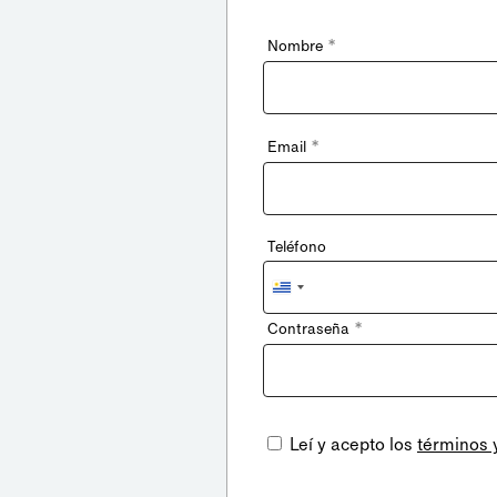
*
Nombre
*
Email
Teléfono
Uruguay
+598
*
Contraseña
Leí y acepto los
términos 