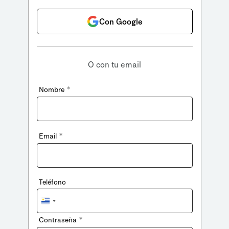
Con Google
O con tu email
*
Nombre
*
Email
Teléfono
Uruguay
+598
*
Contraseña