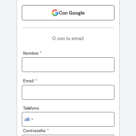
Con Google
O con tu email
*
Nombre
*
Email
Teléfono
Uruguay
+598
*
Contraseña