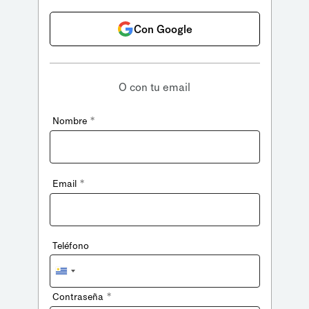
Con Google
O con tu email
*
Nombre
*
Email
Teléfono
Uruguay
+598
*
Contraseña