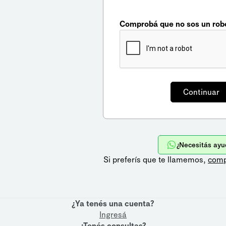
Comprobá que no sos un rob
¿Necesitás ayu
Si preferís que te llamemos,
comp
¿Ya tenés una cuenta?
Ingresá
¿Tenés consultas?