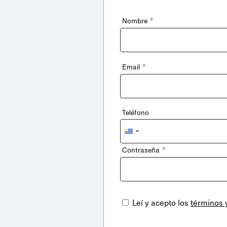
*
Nombre
*
Email
Teléfono
Uruguay
+598
*
Contraseña
Leí y acepto los
términos 