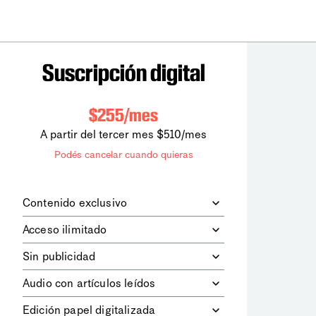
Suscripción digital
$255/mes
A partir del tercer mes $510/mes
Podés cancelar cuando quieras
Contenido exclusivo
Además de leer todos los contenidos
Acceso ilimitado
digitales de
la diaria
, podrás acceder a
los contenidos de Le Monde
Accedés sin límites a todos nuestros
Sin publicidad
diplomatique.
contenidos.
Navegá el sitio web sin espacios
Audio con artículos leídos
publicitarios.
Podrás escuchar los principales
Edición papel digitalizada
artículos del día, leídos por nuestro