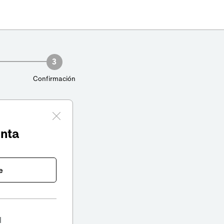
3
Confirmación
enta
e
l