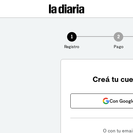
1
2
Registro
Pago
Creá tu cu
Con Googl
O con tu emai