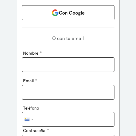
Con Google
O con tu email
*
Nombre
*
Email
Teléfono
Uruguay
+598
*
Contraseña