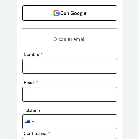
Con Google
O con tu email
*
Nombre
*
Email
Teléfono
Uruguay
+598
*
Contraseña