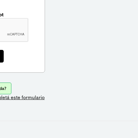
ot
da?
letá este formulario