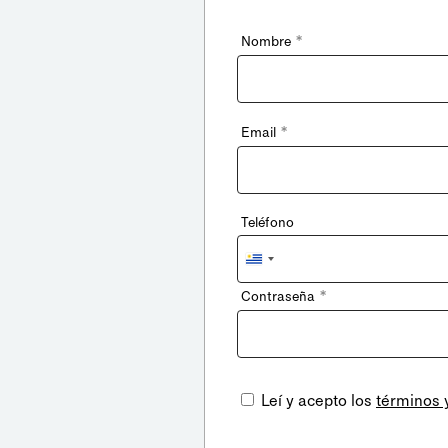
*
Nombre
*
Email
Teléfono
Uruguay
+598
*
Contraseña
Leí y acepto los
términos 