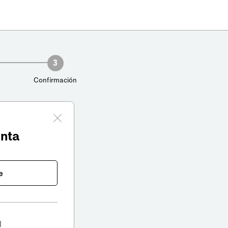
3
Confirmación
enta
e
l