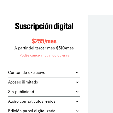
Suscripción digital
$255/mes
A partir del tercer mes $510/mes
Podés cancelar cuando quieras
Contenido exclusivo
Además de leer todos los contenidos
Acceso ilimitado
digitales de
la diaria
, podrás acceder a
los contenidos de Le Monde
Accedés sin límites a todos nuestros
Sin publicidad
diplomatique.
contenidos.
Navegá el sitio web sin espacios
Audio con artículos leídos
publicitarios.
Podrás escuchar los principales
Edición papel digitalizada
artículos del día, leídos por nuestro