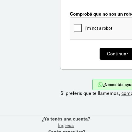
Comprobá que no sos un rob
¿Necesitás ayu
Si preferís que te llamemos,
comp
¿Ya tenés una cuenta?
Ingresá
¿Tenés consultas?