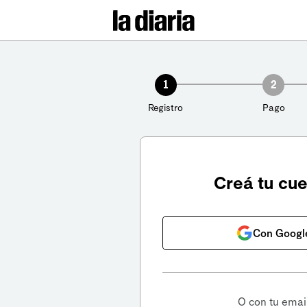
1
2
Registro
Pago
Creá tu cu
Con Googl
O con tu emai