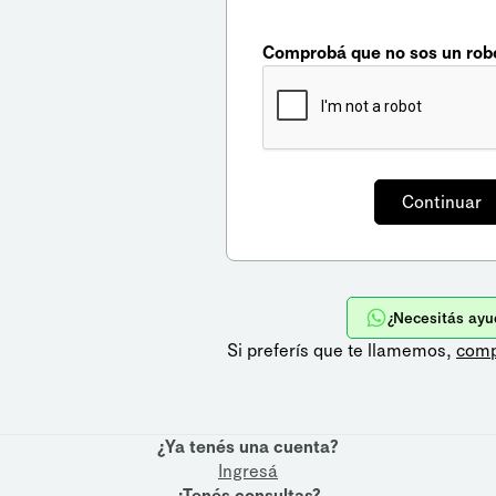
Comprobá que no sos un rob
¿Necesitás ayu
Si preferís que te llamemos,
comp
¿Ya tenés una cuenta?
Ingresá
¿Tenés consultas?