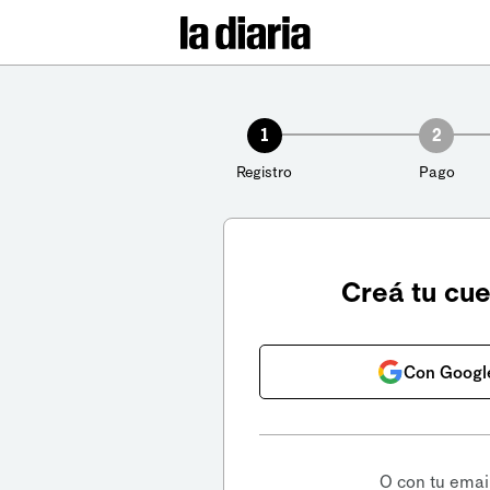
1
2
Registro
Pago
Creá tu cu
Con Googl
O con tu emai