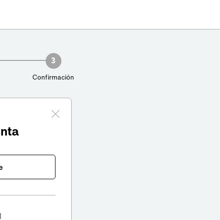
3
Confirmación
enta
e
l