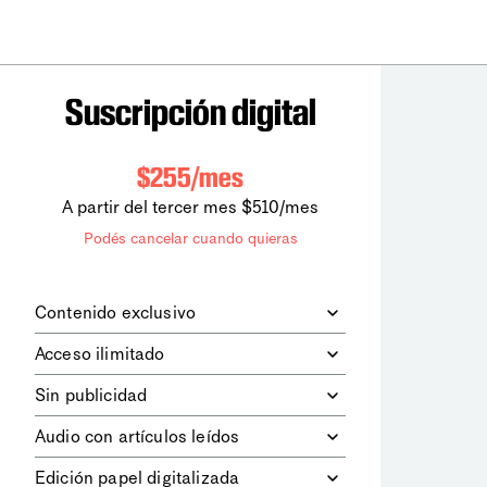
Suscripción digital
$255/mes
A partir del tercer mes $510/mes
Podés cancelar cuando quieras
Contenido exclusivo
Además de leer todos los contenidos
Acceso ilimitado
digitales de
la diaria
, podrás acceder a
los contenidos de Le Monde
Accedés sin límites a todos nuestros
Sin publicidad
diplomatique.
contenidos.
Navegá el sitio web sin espacios
Audio con artículos leídos
publicitarios.
Podrás escuchar los principales
Edición papel digitalizada
artículos del día, leídos por nuestro