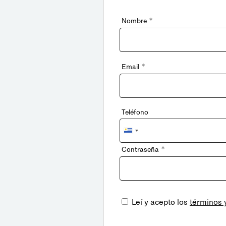
*
Nombre
*
Email
Teléfono
Uruguay
+598
*
Contraseña
Leí y acepto los
términos 