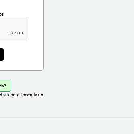
ot
da?
letá este formulario