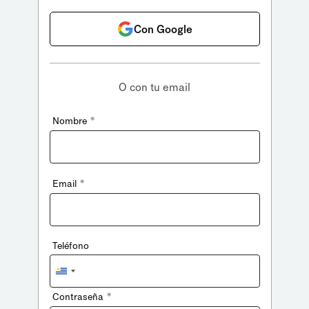
Con Google
O con tu email
*
Nombre
*
Email
Teléfono
Uruguay
+598
*
Contraseña