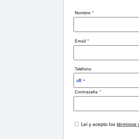
*
Nombre
*
Email
Teléfono
Uruguay
+598
*
Contraseña
Leí y acepto los
términos 