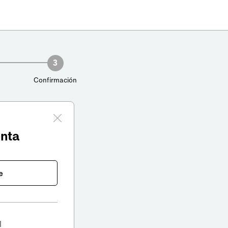
3
Confirmación
enta
e
l