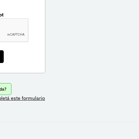
ot
da?
letá este formulario