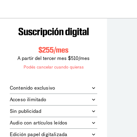
Suscripción digital
$255/mes
A partir del tercer mes $510/mes
Podés cancelar cuando quieras
Contenido exclusivo
Además de leer todos los contenidos
Acceso ilimitado
digitales de
la diaria
, podrás acceder a
los contenidos de Le Monde
Accedés sin límites a todos nuestros
Sin publicidad
diplomatique.
contenidos.
Navegá el sitio web sin espacios
Audio con artículos leídos
publicitarios.
Podrás escuchar los principales
Edición papel digitalizada
artículos del día, leídos por nuestro