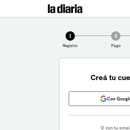
1
2
Registro
Pago
Creá tu cu
Con Googl
O con tu emai