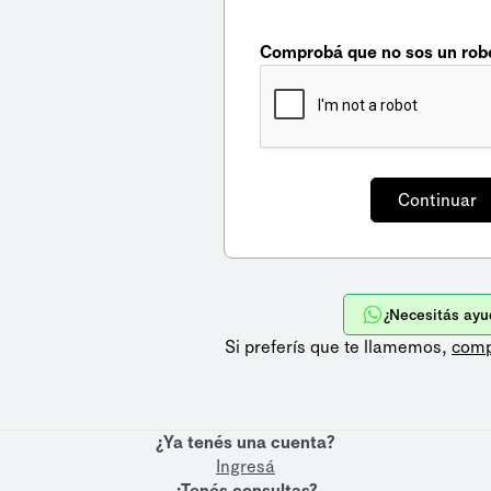
Comprobá que no sos un rob
¿Necesitás ayu
Si preferís que te llamemos,
comp
¿Ya tenés una cuenta?
Ingresá
¿Tenés consultas?