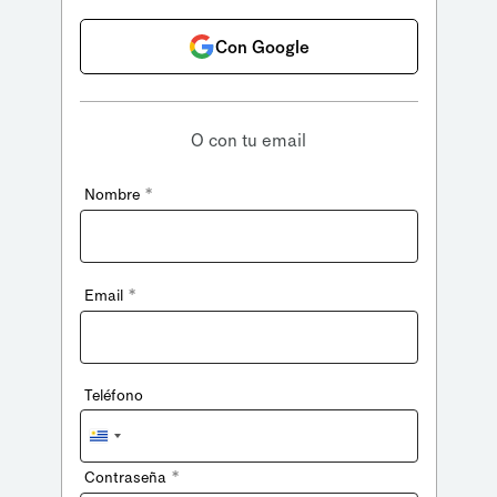
Con Google
O con tu email
*
Nombre
*
Email
Teléfono
Uruguay
+598
*
Contraseña