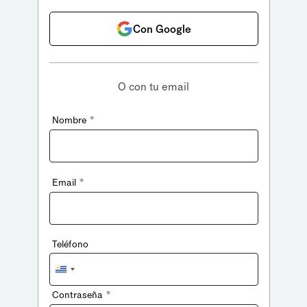
Con Google
O con tu email
*
Nombre
*
Email
Teléfono
Uruguay
+598
*
Contraseña