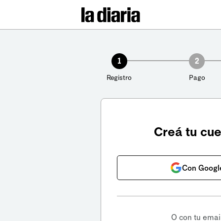
1
2
Registro
Pago
Creá tu cu
Con Googl
O con tu emai