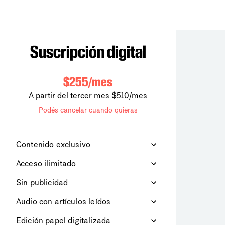
Suscripción digital
$255/mes
A partir del tercer mes $510/mes
Podés cancelar cuando quieras
Contenido exclusivo
Además de leer todos los contenidos
Acceso ilimitado
digitales de
la diaria
, podrás acceder a
los contenidos de Le Monde
Accedés sin límites a todos nuestros
Sin publicidad
diplomatique.
contenidos.
Navegá el sitio web sin espacios
Audio con artículos leídos
publicitarios.
Podrás escuchar los principales
Edición papel digitalizada
artículos del día, leídos por nuestro