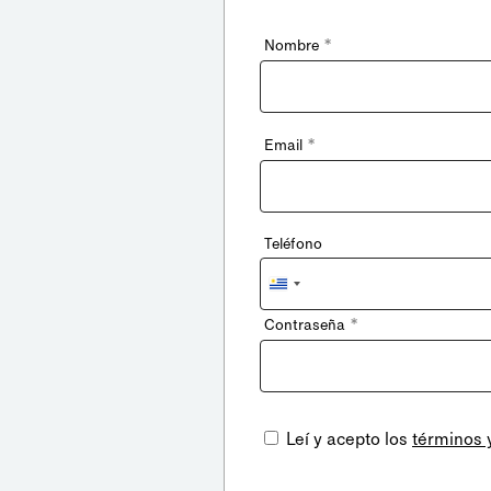
*
Nombre
*
Email
Teléfono
Uruguay
+598
*
Contraseña
Leí y acepto los
términos 