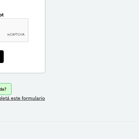
ot
da?
letá este formulario