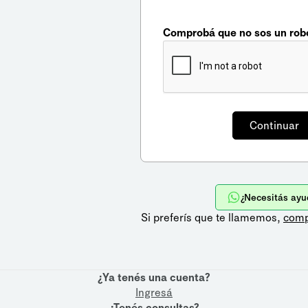
Comprobá que no sos un rob
¿Necesitás ayu
Si preferís que te llamemos,
comp
¿Ya tenés una cuenta?
Ingresá
¿Tenés consultas?