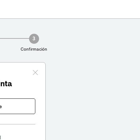
3
Confirmación
enta
e
l