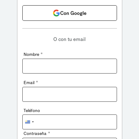
Con Google
O con tu email
*
Nombre
*
Email
Teléfono
Uruguay
+598
*
Contraseña