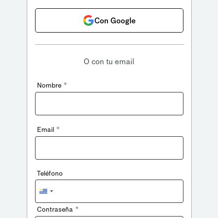
Con Google
O con tu email
*
Nombre
*
Email
Teléfono
Uruguay
+598
*
Contraseña