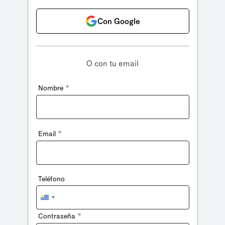
Con Google
O con tu email
*
Nombre
*
Email
Teléfono
Uruguay
+598
*
Contraseña