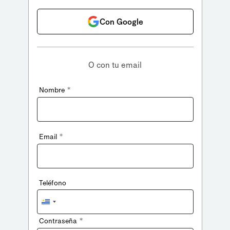
Con Google
O con tu email
*
Nombre
*
Email
Teléfono
Uruguay
+598
*
Contraseña