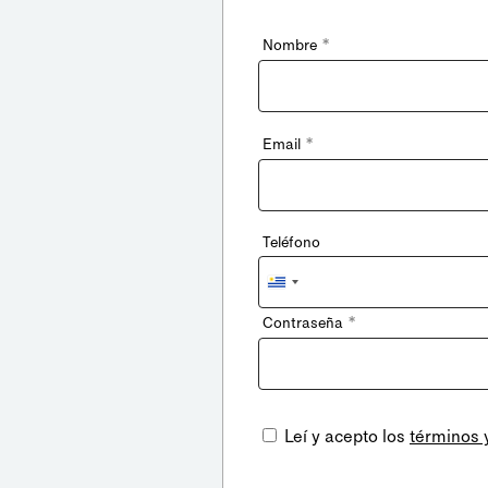
*
Nombre
*
Email
Teléfono
Uruguay
+598
*
Contraseña
Leí y acepto los
términos 