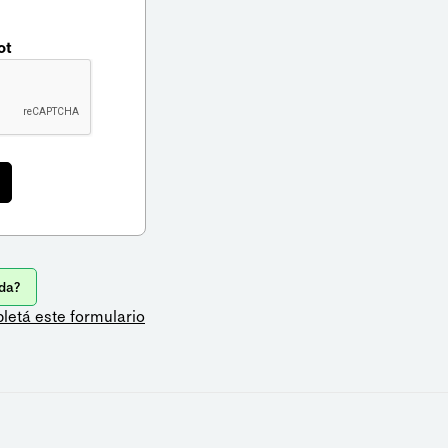
ot
da?
letá este formulario