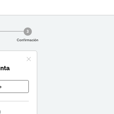
3
Confirmación
enta
e
l