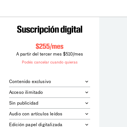
Suscripción digital
$255/mes
A partir del tercer mes $510/mes
Podés cancelar cuando quieras
Contenido exclusivo
Además de leer todos los contenidos
Acceso ilimitado
digitales de
la diaria
, podrás acceder a
los contenidos de Le Monde
Accedés sin límites a todos nuestros
Sin publicidad
diplomatique.
contenidos.
Navegá el sitio web sin espacios
Audio con artículos leídos
publicitarios.
Podrás escuchar los principales
Edición papel digitalizada
artículos del día, leídos por nuestro