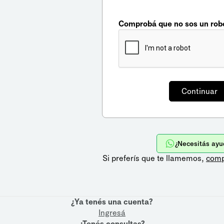
Comprobá que no sos un rob
¿Necesitás ayu
Si preferís que te llamemos,
comp
¿Ya tenés una cuenta?
Ingresá
¿Tenés consultas?