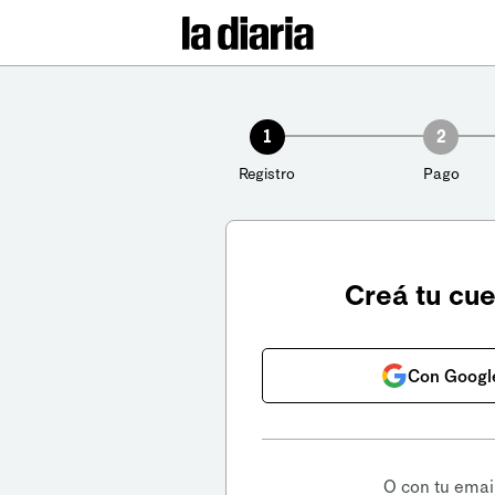
1
2
Registro
Pago
Creá tu cu
Con Googl
O con tu emai