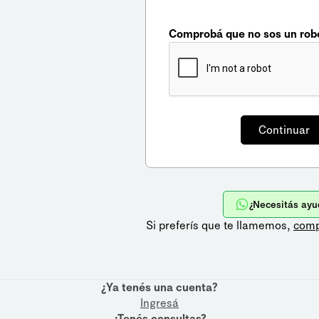
Comprobá que no sos un rob
¿Necesitás ayu
Si preferís que te llamemos,
comp
¿Ya tenés una cuenta?
Ingresá
¿Tenés consultas?