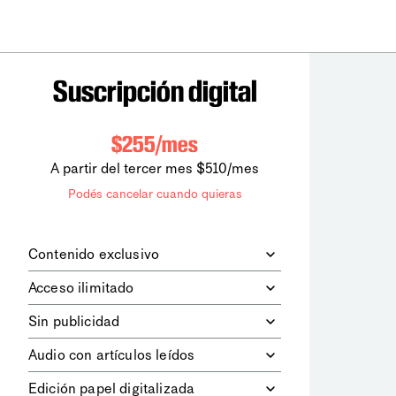
Suscripción digital
$255/mes
A partir del tercer mes $510/mes
Podés cancelar cuando quieras
Contenido exclusivo
Además de leer todos los contenidos
Acceso ilimitado
digitales de
la diaria
, podrás acceder a
los contenidos de Le Monde
Accedés sin límites a todos nuestros
Sin publicidad
diplomatique.
contenidos.
Navegá el sitio web sin espacios
Audio con artículos leídos
publicitarios.
Podrás escuchar los principales
Edición papel digitalizada
artículos del día, leídos por nuestro