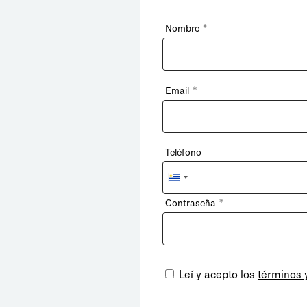
*
Nombre
*
Email
Teléfono
Uruguay
+598
*
Contraseña
Leí y acepto los
términos 