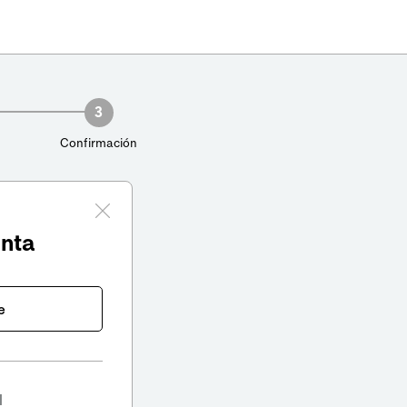
3
Confirmación
enta
e
l