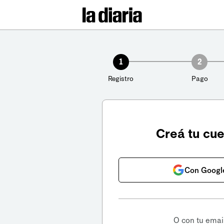
1
2
Registro
Pago
Creá tu cu
Con Googl
O con tu emai