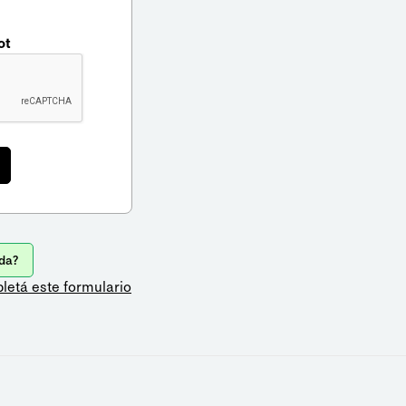
ot
da?
letá este formulario