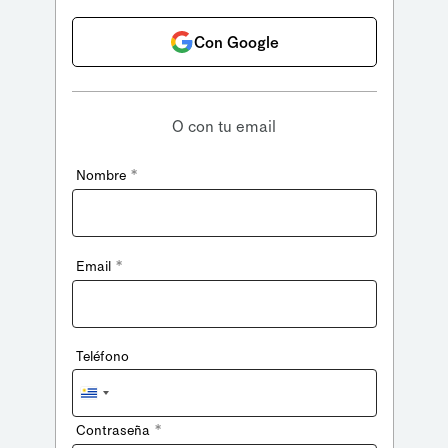
Con Google
O con tu email
*
Nombre
*
Email
Teléfono
Uruguay
+598
*
Contraseña