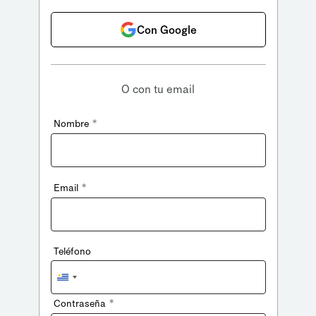
Con Google
O con tu email
*
Nombre
*
Email
Teléfono
Uruguay
+598
*
Contraseña