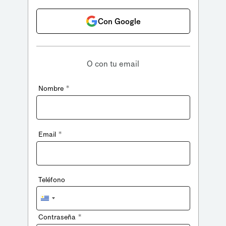
Con Google
O con tu email
*
Nombre
*
Email
Teléfono
Uruguay
+598
*
Contraseña