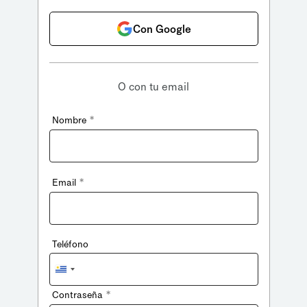
Con Google
O con tu email
*
Nombre
*
Email
Teléfono
Uruguay
+598
*
Contraseña