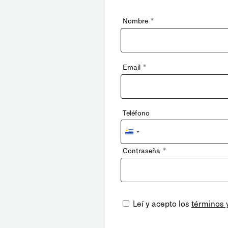
*
Nombre
*
Email
Teléfono
Uruguay
+598
*
Contraseña
Leí y acepto los
términos 