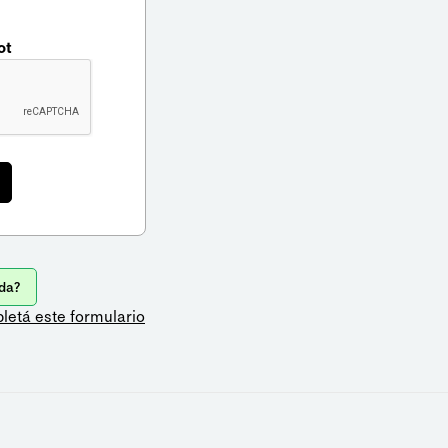
ot
da?
letá este formulario