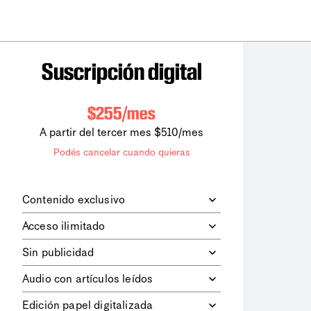
Suscripción digital
$255/mes
A partir del tercer mes $510/mes
Podés cancelar cuando quieras
Contenido exclusivo
Además de leer todos los contenidos
Acceso ilimitado
digitales de
la diaria
, podrás acceder a
los contenidos de Le Monde
Accedés sin límites a todos nuestros
Sin publicidad
diplomatique.
contenidos.
Navegá el sitio web sin espacios
Audio con artículos leídos
publicitarios.
Podrás escuchar los principales
Edición papel digitalizada
artículos del día, leídos por nuestro