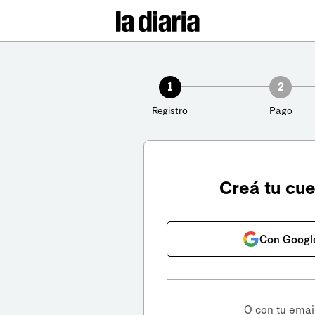
1
2
Registro
Pago
Creá tu cu
Con Googl
O con tu emai