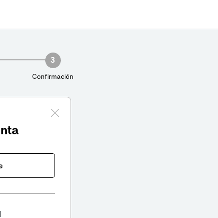
3
Confirmación
enta
e
l