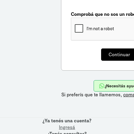
Comprobá que no sos un rob
¿Necesitás ayu
Si preferís que te llamemos,
comp
¿Ya tenés una cuenta?
Ingresá
¿Tenés consultas?