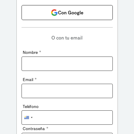
Con Google
O con tu email
*
Nombre
*
Email
Teléfono
Uruguay
+598
*
Contraseña