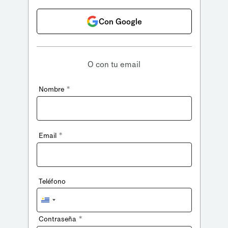
Con Google
O con tu email
*
Nombre
*
Email
Teléfono
Uruguay
+598
*
Contraseña