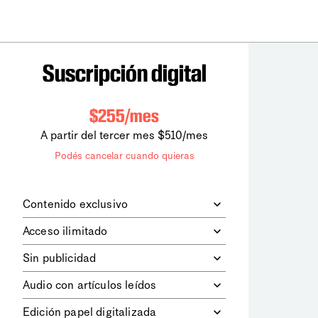
Suscripción digital
$255/mes
A partir del tercer mes $510/mes
Podés cancelar cuando quieras
Contenido exclusivo
Además de leer todos los contenidos
Acceso ilimitado
digitales de
la diaria
, podrás acceder a
los contenidos de Le Monde
Accedés sin límites a todos nuestros
Sin publicidad
diplomatique.
contenidos.
Navegá el sitio web sin espacios
Audio con artículos leídos
publicitarios.
Podrás escuchar los principales
Edición papel digitalizada
artículos del día, leídos por nuestro