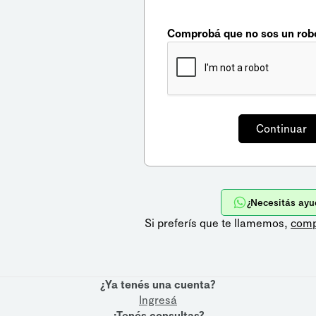
Comprobá que no sos un rob
¿Necesitás ayu
Si preferís que te llamemos,
comp
¿Ya tenés una cuenta?
Ingresá
¿Tenés consultas?