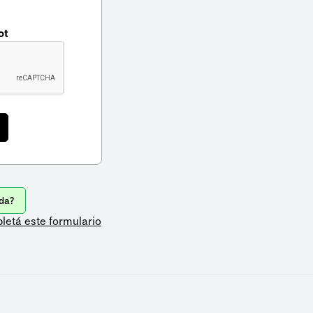
ot
da?
letá este formulario