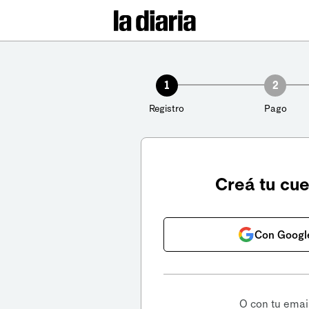
1
2
Registro
Pago
Creá tu cu
Con Googl
O con tu emai