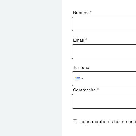
*
Nombre
*
Email
Teléfono
Uruguay
+598
*
Contraseña
Leí y acepto los
términos 