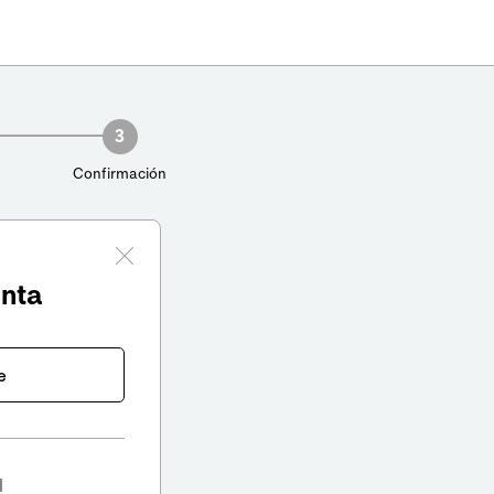
3
Confirmación
enta
e
l