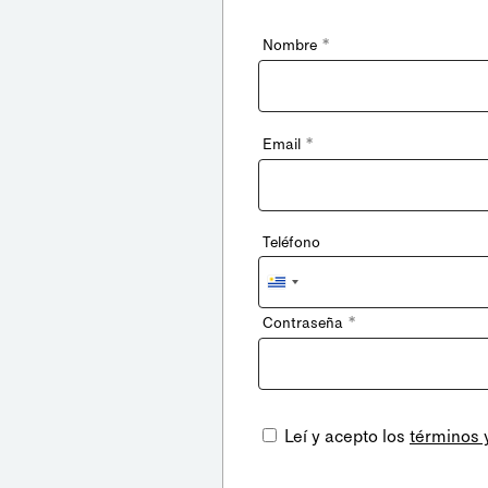
*
Nombre
*
Email
Teléfono
Uruguay
+598
*
Contraseña
Leí y acepto los
términos 