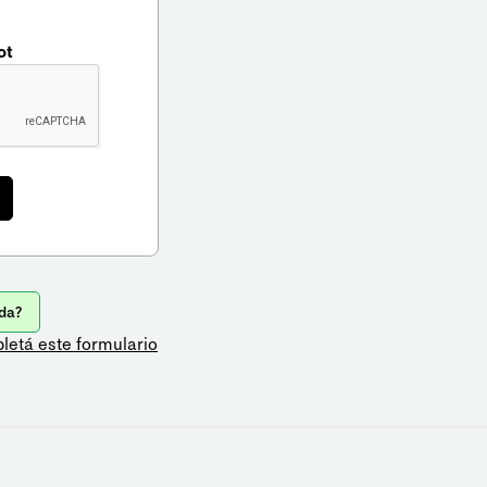
ot
da?
letá este formulario