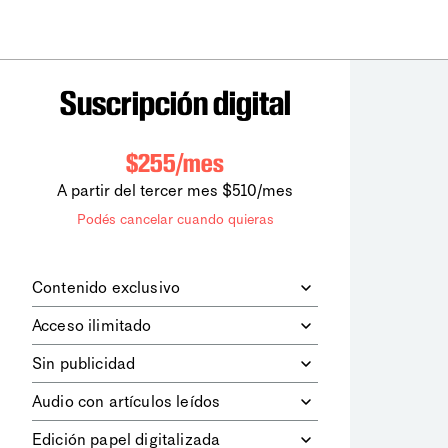
Suscripción digital
$255/mes
A partir del tercer mes $510/mes
Podés cancelar cuando quieras
Contenido exclusivo
Además de leer todos los contenidos
Acceso ilimitado
digitales de
la diaria
, podrás acceder a
los contenidos de Le Monde
Accedés sin límites a todos nuestros
Sin publicidad
diplomatique.
contenidos.
Navegá el sitio web sin espacios
Audio con artículos leídos
publicitarios.
Podrás escuchar los principales
Edición papel digitalizada
artículos del día, leídos por nuestro