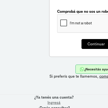
Comprobá que no sos un rob
¿Necesitás ayu
Si preferís que te llamemos,
comp
¿Ya tenés una cuenta?
Ingresá
¿Tenés consultas?