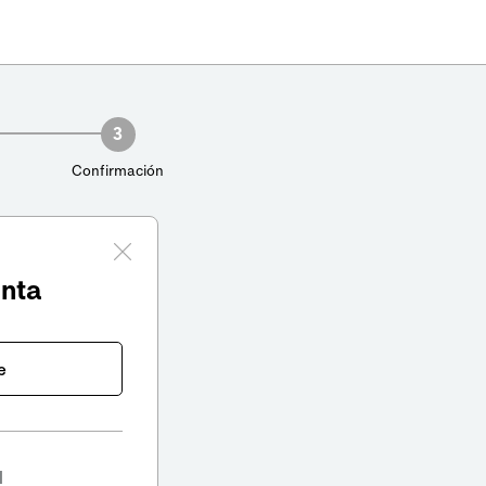
3
Confirmación
enta
e
l