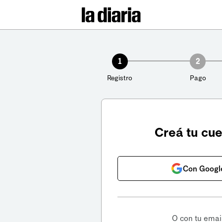
1
2
Registro
Pago
Creá tu cu
Con Googl
O con tu emai