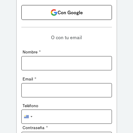
Con Google
O con tu email
*
Nombre
*
Email
Teléfono
Uruguay
+598
*
Contraseña