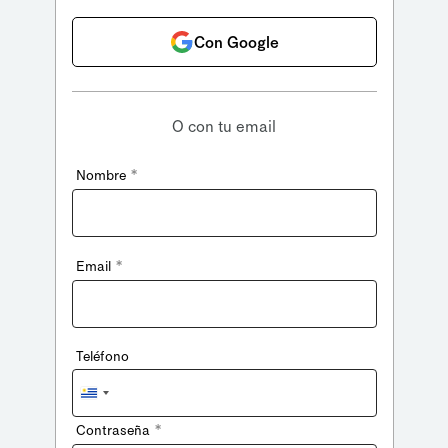
Con Google
O con tu email
*
Nombre
*
Email
Teléfono
Uruguay
+598
*
Contraseña