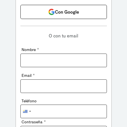
Con Google
O con tu email
*
Nombre
*
Email
Teléfono
Uruguay
+598
*
Contraseña