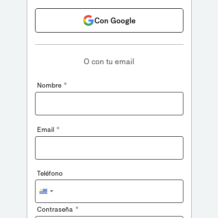
Con Google
O con tu email
*
Nombre
*
Email
Teléfono
Uruguay
+598
*
Contraseña